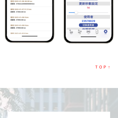
ＴＯＰ ↑