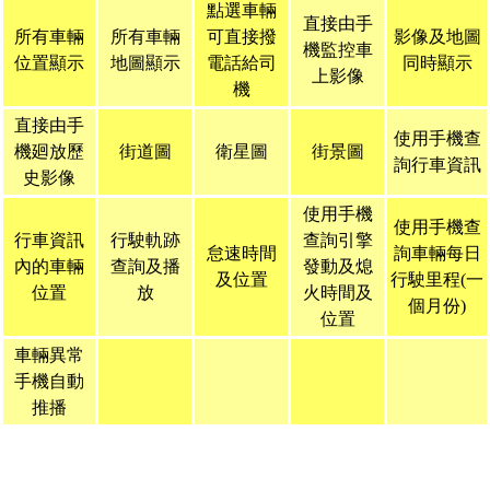
點選車輛
直接由手
所有車輛
所有車輛
可直接撥
影像及地圖
機監控車
位置顯示
地圖顯示
電話給司
同時顯示
上影像
機
直接由手
使用手機查
機廻放歷
街道圖
衛星圖
街景圖
詢行車資訊
史影像
使用手機
使用手機查
行車資訊
行駛軌跡
查詢引擎
怠速時間
詢車輛每日
內的車輛
查詢及播
發動及熄
及位置
行駛里程(一
位置
放
火時間及
個月份)
位置
車輛異常
手機自動
推播